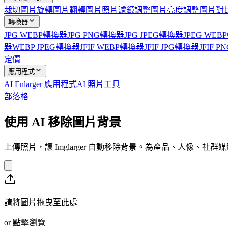
裁切圖片
旋轉圖片
翻轉圖片
照片濾鏡
調整圖片亮度
調整圖片對
轉換器
JPG WEBP轉換器
JPG PNG轉換器
JPG JPEG轉換器
JPEG WE
器
WEBP JPEG轉換器
JFIF WEBP轉換器
JFIF JPG轉換器
JFIF 
定價
應用程式
AI Enlarger 應用程式
AI 照片工具
部落格
使用 AI 移除圖片背景
上傳照片，讓 Imglarger 自動移除背景。為產品、人像
請將圖片拖曳至此處
or
點擊瀏覽