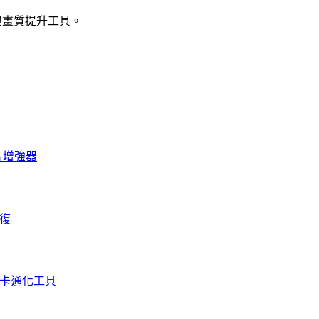
強與畫質提升工具。
照片增強器
修復
I 卡通化工具