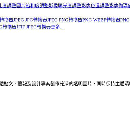
比度
調整圖片飽和度
調整影像曝光度
調整影像色溫
調整影像伽瑪
BP轉換器
JPEG JPG轉換器
JPEG PNG轉換器
PNG WEBP轉換器
PNG
PNG轉換器
JFIF JPEG轉換器
更多...
、社群媒體貼文、簡報及設計專案製作乾淨的透明圖片，同時保持主體