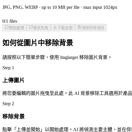
JPG, PNG, WEBP
· up to
10
MB per file · max input
1024
px
0
/
1
files
開始處理
重試失敗
下載全部
清除所有項目
如何從圖片中移除背景
請按照以下簡單步驟，使用 Imglarger 移除圖片背景。
Step
1
上傳圖片
將您要編輯的圖片拖曳至此處。此 AI 背景移除工具適用於
Step
2
移除背景
點擊「上傳並開始」以開始處理。AI 將偵測主要主體，並在