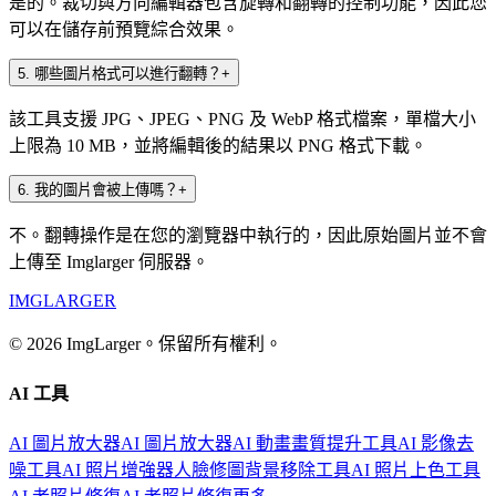
是的。裁切與方向編輯器包含旋轉和翻轉的控制功能，因此您
可以在儲存前預覽綜合效果。
5
.
哪些圖片格式可以進行翻轉？
+
該工具支援 JPG、JPEG、PNG 及 WebP 格式檔案，單檔大小
上限為 10 MB，並將編輯後的結果以 PNG 格式下載。
6
.
我的圖片會被上傳嗎？
+
不。翻轉操作是在您的瀏覽器中執行的，因此原始圖片並不會
上傳至 Imglarger 伺服器。
IMGLARGER
© 2026 ImgLarger。保留所有權利。
AI 工具
AI 圖片放大器
AI 圖片放大器
AI 動畫畫質提升工具
AI 影像去
噪工具
AI 照片增強器
人臉修圖
背景移除工具
AI 照片上色工具