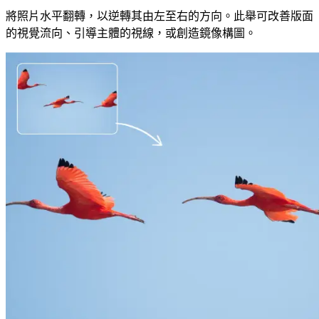
將照片水平翻轉，以逆轉其由左至右的方向。此舉可改善版面
的視覺流向、引導主體的視線，或創造鏡像構圖。