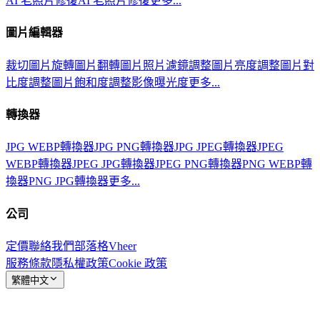
AI 老照片修復
AI 老照片修復
更多...
圖片編輯器
裁切圖片
旋轉圖片
翻轉圖片
照片濾鏡
調整圖片亮度
調整圖片對
比度
調整圖片飽和度
調整影像曝光度
更多...
轉換器
JPG WEBP轉換器
JPG PNG轉換器
JPG JPEG轉換器
JPEG
WEBP轉換器
JPEG JPG轉換器
JPEG PNG轉換器
PNG WEBP轉
換器
PNG JPG轉換器
更多...
公司
定價
聯絡我們
部落格
Vheer
服務條款
隱私權政策
Cookie 政策
繁體中文