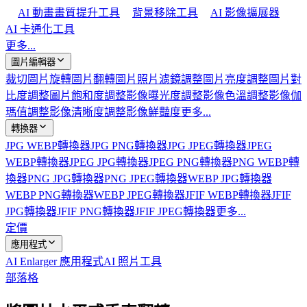
AI 動畫畫質提升工具
背景移除工具
AI 影像擴展器
AI 卡通化工具
更多...
圖片編輯器
裁切圖片
旋轉圖片
翻轉圖片
照片濾鏡
調整圖片亮度
調整圖片對
比度
調整圖片飽和度
調整影像曝光度
調整影像色溫
調整影像伽
瑪值
調整影像清晰度
調整影像鮮豔度
更多...
轉換器
JPG WEBP轉換器
JPG PNG轉換器
JPG JPEG轉換器
JPEG
WEBP轉換器
JPEG JPG轉換器
JPEG PNG轉換器
PNG WEBP轉
換器
PNG JPG轉換器
PNG JPEG轉換器
WEBP JPG轉換器
WEBP PNG轉換器
WEBP JPEG轉換器
JFIF WEBP轉換器
JFIF
JPG轉換器
JFIF PNG轉換器
JFIF JPEG轉換器
更多...
定價
應用程式
AI Enlarger 應用程式
AI 照片工具
部落格