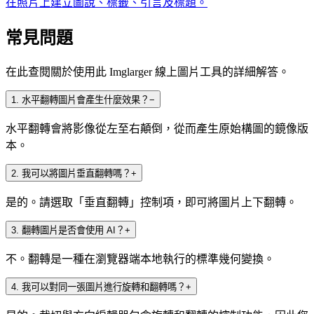
在照片上建立圖說、標籤、引言及標題。
常見問題
在此查閱關於使用此 Imglarger 線上圖片工具的詳細解答。
1
.
水平翻轉圖片會產生什麼效果？
−
水平翻轉會將影像從左至右顛倒，從而產生原始構圖的鏡像版
本。
2
.
我可以將圖片垂直翻轉嗎？
+
是的。請選取「垂直翻轉」控制項，即可將圖片上下翻轉。
3
.
翻轉圖片是否會使用 AI？
+
不。翻轉是一種在瀏覽器端本地執行的標準幾何變換。
4
.
我可以對同一張圖片進行旋轉和翻轉嗎？
+