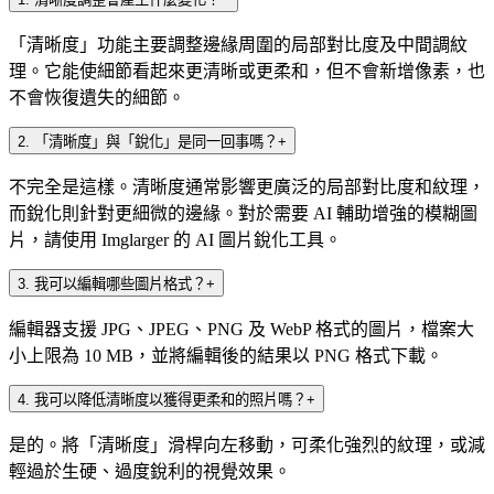
「清晰度」功能主要調整邊緣周圍的局部對比度及中間調紋
理。它能使細節看起來更清晰或更柔和，但不會新增像素，也
不會恢復遺失的細節。
2
.
「清晰度」與「銳化」是同一回事嗎？
+
不完全是這樣。清晰度通常影響更廣泛的局部對比度和紋理，
而銳化則針對更細微的邊緣。對於需要 AI 輔助增強的模糊圖
片，請使用 Imglarger 的 AI 圖片銳化工具。
3
.
我可以編輯哪些圖片格式？
+
編輯器支援 JPG、JPEG、PNG 及 WebP 格式的圖片，檔案大
小上限為 10 MB，並將編輯後的結果以 PNG 格式下載。
4
.
我可以降低清晰度以獲得更柔和的照片嗎？
+
是的。將「清晰度」滑桿向左移動，可柔化強烈的紋理，或減
輕過於生硬、過度銳利的視覺效果。