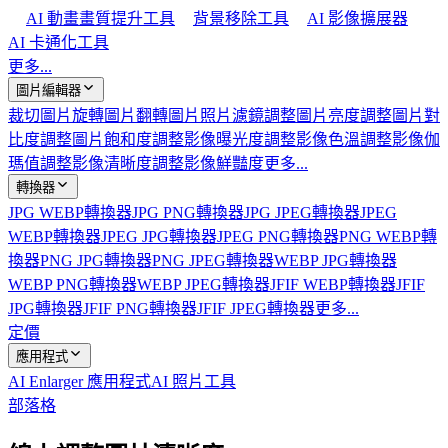
AI 動畫畫質提升工具
背景移除工具
AI 影像擴展器
AI 卡通化工具
更多...
圖片編輯器
裁切圖片
旋轉圖片
翻轉圖片
照片濾鏡
調整圖片亮度
調整圖片對
比度
調整圖片飽和度
調整影像曝光度
調整影像色溫
調整影像伽
瑪值
調整影像清晰度
調整影像鮮豔度
更多...
轉換器
JPG WEBP轉換器
JPG PNG轉換器
JPG JPEG轉換器
JPEG
WEBP轉換器
JPEG JPG轉換器
JPEG PNG轉換器
PNG WEBP轉
換器
PNG JPG轉換器
PNG JPEG轉換器
WEBP JPG轉換器
WEBP PNG轉換器
WEBP JPEG轉換器
JFIF WEBP轉換器
JFIF
JPG轉換器
JFIF PNG轉換器
JFIF JPEG轉換器
更多...
定價
應用程式
AI Enlarger 應用程式
AI 照片工具
部落格