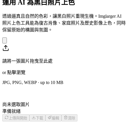
運用 AI 為黑白照片上色
透過逼真且自然的色彩，讓黑白照片重現生機。Imglarger AI
照片上色工具能為復古肖像、家庭照片及歷史影像上色，同時
保留原始的構圖與氛圍。
請將一張圖片拖曳至此處
or
點擊瀏覽
JPG, PNG, WEBP
· up to
10
MB
尚未選取圖片
準備就緒
上傳與開始
下載
編輯
清除