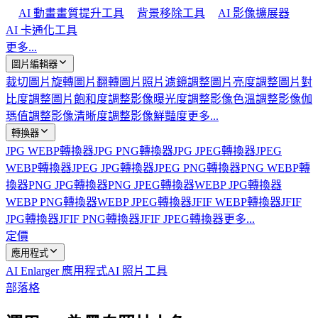
AI 動畫畫質提升工具
背景移除工具
AI 影像擴展器
AI 卡通化工具
更多...
圖片編輯器
裁切圖片
旋轉圖片
翻轉圖片
照片濾鏡
調整圖片亮度
調整圖片對
比度
調整圖片飽和度
調整影像曝光度
調整影像色溫
調整影像伽
瑪值
調整影像清晰度
調整影像鮮豔度
更多...
轉換器
JPG WEBP轉換器
JPG PNG轉換器
JPG JPEG轉換器
JPEG
WEBP轉換器
JPEG JPG轉換器
JPEG PNG轉換器
PNG WEBP轉
換器
PNG JPG轉換器
PNG JPEG轉換器
WEBP JPG轉換器
WEBP PNG轉換器
WEBP JPEG轉換器
JFIF WEBP轉換器
JFIF
JPG轉換器
JFIF PNG轉換器
JFIF JPEG轉換器
更多...
定價
應用程式
AI Enlarger 應用程式
AI 照片工具
部落格