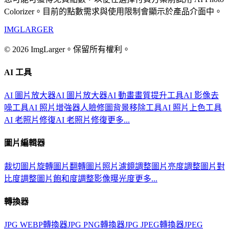
Colorizer。目前的點數需求與使用限制會顯示於產品介面中。
IMGLARGER
© 2026 ImgLarger。保留所有權利。
AI 工具
AI 圖片放大器
AI 圖片放大器
AI 動畫畫質提升工具
AI 影像去
噪工具
AI 照片增強器
人臉修圖
背景移除工具
AI 照片上色工具
AI 老照片修復
AI 老照片修復
更多...
圖片編輯器
裁切圖片
旋轉圖片
翻轉圖片
照片濾鏡
調整圖片亮度
調整圖片對
比度
調整圖片飽和度
調整影像曝光度
更多...
轉換器
JPG WEBP轉換器
JPG PNG轉換器
JPG JPEG轉換器
JPEG