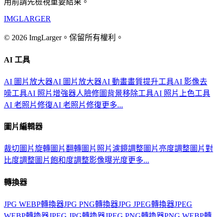
用前請先檢視重要結果。
IMGLARGER
© 2026 ImgLarger。保留所有權利。
AI 工具
AI 圖片放大器
AI 圖片放大器
AI 動畫畫質提升工具
AI 影像去
噪工具
AI 照片增強器
人臉修圖
背景移除工具
AI 照片上色工具
AI 老照片修復
AI 老照片修復
更多...
圖片編輯器
裁切圖片
旋轉圖片
翻轉圖片
照片濾鏡
調整圖片亮度
調整圖片對
比度
調整圖片飽和度
調整影像曝光度
更多...
轉換器
JPG WEBP轉換器
JPG PNG轉換器
JPG JPEG轉換器
JPEG
WEBP轉換器
JPEG JPG轉換器
JPEG PNG轉換器
PNG WEBP轉