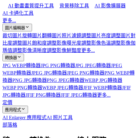
AI 動畫畫質提升工具
背景移除工具
AI 影像擴展器
AI 卡通化工具
更多...
圖片編輯器
裁切圖片
旋轉圖片
翻轉圖片
照片濾鏡
調整圖片亮度
調整圖片對
比度
調整圖片飽和度
調整影像曝光度
調整影像色溫
調整影像伽
瑪值
調整影像清晰度
調整影像鮮豔度
更多...
轉換器
JPG WEBP轉換器
JPG PNG轉換器
JPG JPEG轉換器
JPEG
WEBP轉換器
JPEG JPG轉換器
JPEG PNG轉換器
PNG WEBP轉
換器
PNG JPG轉換器
PNG JPEG轉換器
WEBP JPG轉換器
WEBP PNG轉換器
WEBP JPEG轉換器
JFIF WEBP轉換器
JFIF
JPG轉換器
JFIF PNG轉換器
JFIF JPEG轉換器
更多...
定價
應用程式
AI Enlarger 應用程式
AI 照片工具
部落格