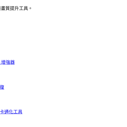
強與畫質提升工具。
照片增強器
修復
I 卡通化工具