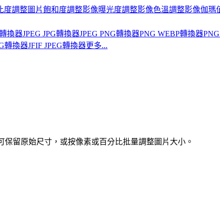
比度
調整圖片飽和度
調整影像曝光度
調整影像色溫
調整影像伽瑪
BP轉換器
JPEG JPG轉換器
JPEG PNG轉換器
PNG WEBP轉換器
PNG
PNG轉換器
JFIF JPEG轉換器
更多...
載前可保留原始尺寸，或按像素或百分比批量調整圖片大小。