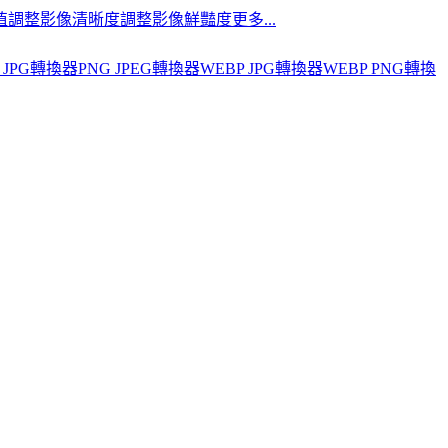
值
調整影像清晰度
調整影像鮮豔度
更多...
 JPG轉換器
PNG JPEG轉換器
WEBP JPG轉換器
WEBP PNG轉換