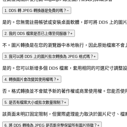
1
.
DDS 轉 JPEG 轉換器是免費的嗎？
−
是的。您無需註冊帳號或安裝桌面軟體，即可將 DDS 上的圖片轉
2
.
我的 DDS 檔案是否已上傳至伺服器？
+
不。圖片轉換是在您的瀏覽器中本地執行，因此原始檔案不會上傳至 I
3
.
我可以將 DDS 上的圖片批次轉換為 JPEG 格式嗎？
+
是的。您可以新增多個 DDS 檔案，套用相同的可選尺寸調整設
4
.
轉換圖片會改變其使用權嗎？
+
否。格式轉換並不會賦予新的著作權或商業使用權。您能否使用 
5
.
是否有檔案大小或批次數量限制？
+
該頁面未明訂固定限制，但實際處理能力取決於圖片尺寸、檔
6
.
將 DDS 轉換為 JPEG 是否能完整保留所有圖片特徵？
+