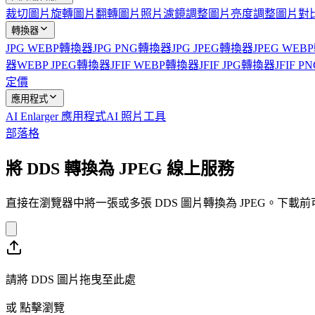
裁切圖片
旋轉圖片
翻轉圖片
照片濾鏡
調整圖片亮度
調整圖片對
轉換器
JPG WEBP轉換器
JPG PNG轉換器
JPG JPEG轉換器
JPEG WE
器
WEBP JPEG轉換器
JFIF WEBP轉換器
JFIF JPG轉換器
JFIF 
定價
應用程式
AI Enlarger 應用程式
AI 照片工具
部落格
將 DDS 轉換為 JPEG 線上服務
直接在瀏覽器中將一張或多張 DDS 圖片轉換為 JPEG。下
請將 DDS 圖片拖曳至此處
或
點擊瀏覽