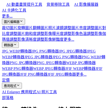
AI 動畫畫質提升工具
背景移除工具
AI 影像擴展器
AI 卡通化工具
更多...
圖片編輯器
裁切圖片
旋轉圖片
翻轉圖片
照片濾鏡
調整圖片亮度
調整圖片對
比度
調整圖片飽和度
調整影像曝光度
調整影像色溫
調整影像伽
瑪值
調整影像清晰度
調整影像鮮豔度
更多...
轉換器
JPG WEBP轉換器
JPG PNG轉換器
JPG JPEG轉換器
JPEG
WEBP轉換器
JPEG JPG轉換器
JPEG PNG轉換器
PNG WEBP轉
換器
PNG JPG轉換器
PNG JPEG轉換器
WEBP JPG轉換器
WEBP PNG轉換器
WEBP JPEG轉換器
JFIF WEBP轉換器
JFIF
JPG轉換器
JFIF PNG轉換器
JFIF JPEG轉換器
更多...
定價
應用程式
AI Enlarger 應用程式
AI 照片工具
部落格