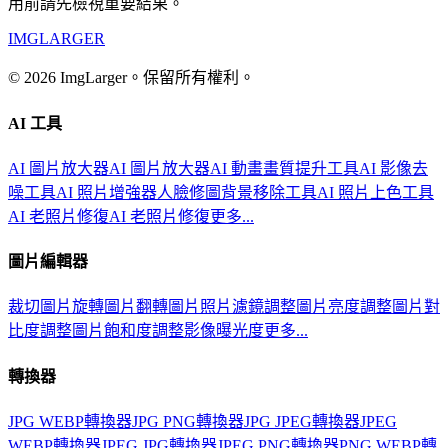
用前請先檢視重要結果。
IMGLARGER
© 2026 ImgLarger。保留所有權利。
AI 工具
AI 圖片放大器
AI 圖片放大器
AI 動畫畫質提升工具
AI 影像去
噪工具
AI 照片增強器
人臉修圖
背景移除工具
AI 照片上色工具
AI 老照片修復
AI 老照片修復
更多...
圖片編輯器
裁切圖片
旋轉圖片
翻轉圖片
照片濾鏡
調整圖片亮度
調整圖片對
比度
調整圖片飽和度
調整影像曝光度
更多...
轉換器
JPG WEBP轉換器
JPG PNG轉換器
JPG JPEG轉換器
JPEG
WEBP轉換器
JPEG JPG轉換器
JPEG PNG轉換器
PNG WEBP轉