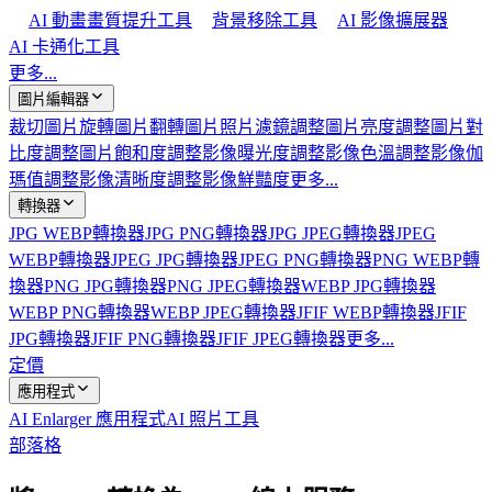
AI 動畫畫質提升工具
背景移除工具
AI 影像擴展器
AI 卡通化工具
更多...
圖片編輯器
裁切圖片
旋轉圖片
翻轉圖片
照片濾鏡
調整圖片亮度
調整圖片對
比度
調整圖片飽和度
調整影像曝光度
調整影像色溫
調整影像伽
瑪值
調整影像清晰度
調整影像鮮豔度
更多...
轉換器
JPG WEBP轉換器
JPG PNG轉換器
JPG JPEG轉換器
JPEG
WEBP轉換器
JPEG JPG轉換器
JPEG PNG轉換器
PNG WEBP轉
換器
PNG JPG轉換器
PNG JPEG轉換器
WEBP JPG轉換器
WEBP PNG轉換器
WEBP JPEG轉換器
JFIF WEBP轉換器
JFIF
JPG轉換器
JFIF PNG轉換器
JFIF JPEG轉換器
更多...
定價
應用程式
AI Enlarger 應用程式
AI 照片工具
部落格