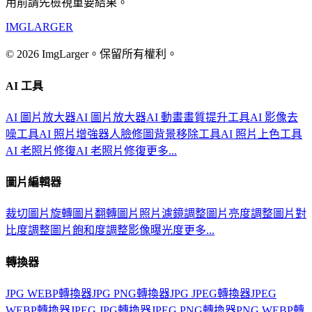
用前請先檢視重要結果。
IMGLARGER
© 2026 ImgLarger。保留所有權利。
AI 工具
AI 圖片放大器
AI 圖片放大器
AI 動畫畫質提升工具
AI 影像去
噪工具
AI 照片增強器
人臉修圖
背景移除工具
AI 照片上色工具
AI 老照片修復
AI 老照片修復
更多...
圖片編輯器
裁切圖片
旋轉圖片
翻轉圖片
照片濾鏡
調整圖片亮度
調整圖片對
比度
調整圖片飽和度
調整影像曝光度
更多...
轉換器
JPG WEBP轉換器
JPG PNG轉換器
JPG JPEG轉換器
JPEG
WEBP轉換器
JPEG JPG轉換器
JPEG PNG轉換器
PNG WEBP轉