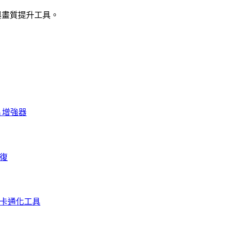
強與畫質提升工具。
照片增強器
修復
I 卡通化工具