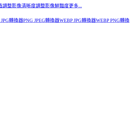
值
調整影像清晰度
調整影像鮮豔度
更多...
 JPG轉換器
PNG JPEG轉換器
WEBP JPG轉換器
WEBP PNG轉換