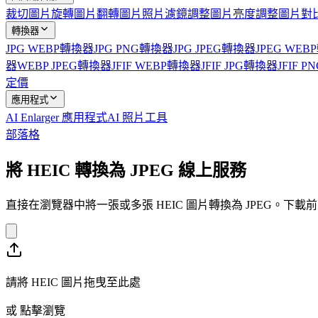
裁切圖片
旋轉圖片
翻轉圖片
照片濾鏡
調整圖片亮度
調整圖片對
轉換器
JPG WEBP轉換器
JPG PNG轉換器
JPG JPEG轉換器
JPEG WE
器
WEBP JPEG轉換器
JFIF WEBP轉換器
JFIF JPG轉換器
JFIF 
定價
應用程式
AI Enlarger 應用程式
AI 照片工具
部落格
將 HEIC 轉換為 JPEG 線上服務
直接在瀏覽器中將一張或多張 HEIC 圖片轉換為 JPEG。
請將 HEIC 圖片拖曳至此處
或
點擊瀏覽