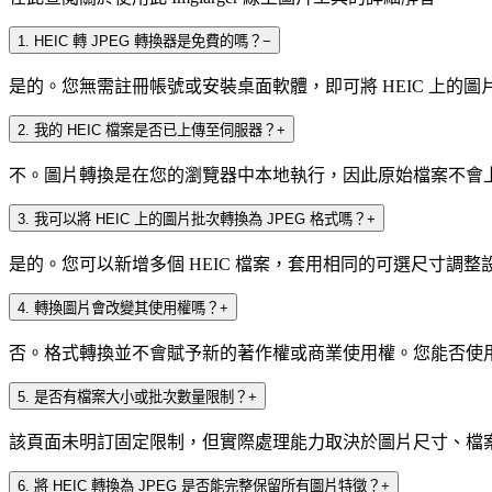
1
.
HEIC 轉 JPEG 轉換器是免費的嗎？
−
是的。您無需註冊帳號或安裝桌面軟體，即可將 HEIC 上的圖片轉
2
.
我的 HEIC 檔案是否已上傳至伺服器？
+
不。圖片轉換是在您的瀏覽器中本地執行，因此原始檔案不會上傳至 I
3
.
我可以將 HEIC 上的圖片批次轉換為 JPEG 格式嗎？
+
是的。您可以新增多個 HEIC 檔案，套用相同的可選尺寸調整
4
.
轉換圖片會改變其使用權嗎？
+
否。格式轉換並不會賦予新的著作權或商業使用權。您能否使用 
5
.
是否有檔案大小或批次數量限制？
+
該頁面未明訂固定限制，但實際處理能力取決於圖片尺寸、檔
6
.
將 HEIC 轉換為 JPEG 是否能完整保留所有圖片特徵？
+