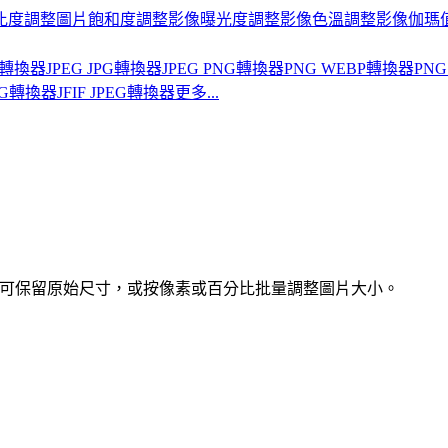
比度
調整圖片飽和度
調整影像曝光度
調整影像色溫
調整影像伽瑪
BP轉換器
JPEG JPG轉換器
JPEG PNG轉換器
PNG WEBP轉換器
PNG
PNG轉換器
JFIF JPEG轉換器
更多...
下載前可保留原始尺寸，或按像素或百分比批量調整圖片大小。