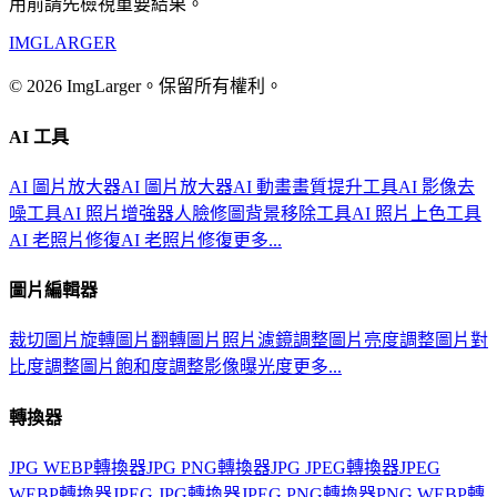
用前請先檢視重要結果。
IMGLARGER
© 2026 ImgLarger。保留所有權利。
AI 工具
AI 圖片放大器
AI 圖片放大器
AI 動畫畫質提升工具
AI 影像去
噪工具
AI 照片增強器
人臉修圖
背景移除工具
AI 照片上色工具
AI 老照片修復
AI 老照片修復
更多...
圖片編輯器
裁切圖片
旋轉圖片
翻轉圖片
照片濾鏡
調整圖片亮度
調整圖片對
比度
調整圖片飽和度
調整影像曝光度
更多...
轉換器
JPG WEBP轉換器
JPG PNG轉換器
JPG JPEG轉換器
JPEG
WEBP轉換器
JPEG JPG轉換器
JPEG PNG轉換器
PNG WEBP轉