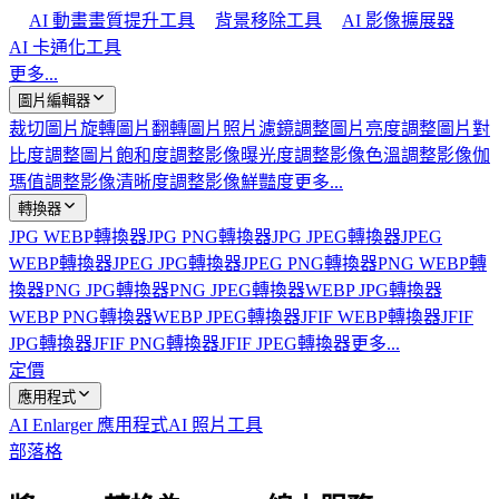
AI 動畫畫質提升工具
背景移除工具
AI 影像擴展器
AI 卡通化工具
更多...
圖片編輯器
裁切圖片
旋轉圖片
翻轉圖片
照片濾鏡
調整圖片亮度
調整圖片對
比度
調整圖片飽和度
調整影像曝光度
調整影像色溫
調整影像伽
瑪值
調整影像清晰度
調整影像鮮豔度
更多...
轉換器
JPG WEBP轉換器
JPG PNG轉換器
JPG JPEG轉換器
JPEG
WEBP轉換器
JPEG JPG轉換器
JPEG PNG轉換器
PNG WEBP轉
換器
PNG JPG轉換器
PNG JPEG轉換器
WEBP JPG轉換器
WEBP PNG轉換器
WEBP JPEG轉換器
JFIF WEBP轉換器
JFIF
JPG轉換器
JFIF PNG轉換器
JFIF JPEG轉換器
更多...
定價
應用程式
AI Enlarger 應用程式
AI 照片工具
部落格