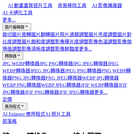
AI 動畫畫質提升工具
背景移除工具
AI 影像擴展器
AI 卡通化工具
更多...
圖片編輯器
裁切圖片
旋轉圖片
翻轉圖片
照片濾鏡
調整圖片亮度
調整圖片對
比度
調整圖片飽和度
調整影像曝光度
調整影像色溫
調整影像伽
瑪值
調整影像清晰度
調整影像鮮豔度
更多...
轉換器
JPG WEBP轉換器
JPG PNG轉換器
JPG JPEG轉換器
JPEG
WEBP轉換器
JPEG JPG轉換器
JPEG PNG轉換器
PNG WEBP轉
換器
PNG JPG轉換器
PNG JPEG轉換器
WEBP JPG轉換器
WEBP PNG轉換器
WEBP JPEG轉換器
JFIF WEBP轉換器
JFIF
JPG轉換器
JFIF PNG轉換器
JFIF JPEG轉換器
更多...
定價
應用程式
AI Enlarger 應用程式
AI 照片工具
部落格