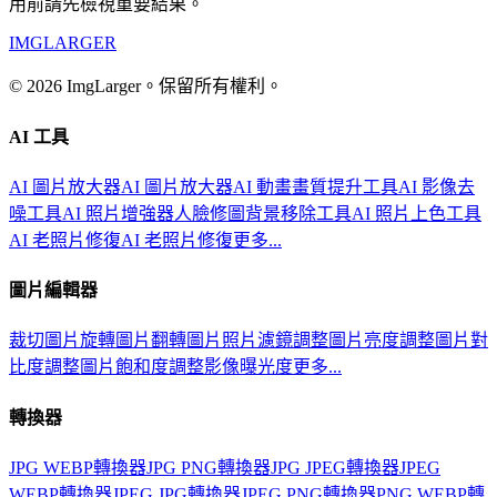
用前請先檢視重要結果。
IMGLARGER
© 2026 ImgLarger。保留所有權利。
AI 工具
AI 圖片放大器
AI 圖片放大器
AI 動畫畫質提升工具
AI 影像去
噪工具
AI 照片增強器
人臉修圖
背景移除工具
AI 照片上色工具
AI 老照片修復
AI 老照片修復
更多...
圖片編輯器
裁切圖片
旋轉圖片
翻轉圖片
照片濾鏡
調整圖片亮度
調整圖片對
比度
調整圖片飽和度
調整影像曝光度
更多...
轉換器
JPG WEBP轉換器
JPG PNG轉換器
JPG JPEG轉換器
JPEG
WEBP轉換器
JPEG JPG轉換器
JPEG PNG轉換器
PNG WEBP轉