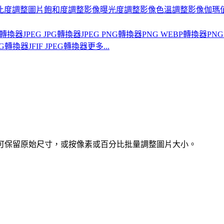
比度
調整圖片飽和度
調整影像曝光度
調整影像色溫
調整影像伽瑪
BP轉換器
JPEG JPG轉換器
JPEG PNG轉換器
PNG WEBP轉換器
PNG
PNG轉換器
JFIF JPEG轉換器
更多...
載前可保留原始尺寸，或按像素或百分比批量調整圖片大小。