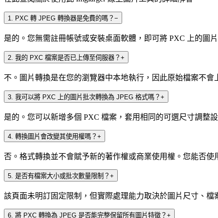
1
.
PXC 轉 JPEG 轉換器是免費的嗎？
−
是的。您無需註冊帳號或安裝桌面軟體，即可將 PXC 上的圖片轉
2
.
我的 PXC 檔案是否已上傳至伺服器？
+
不。圖片轉換是在您的瀏覽器中本地執行，因此原始檔案不會上傳至 I
3
.
我可以將 PXC 上的圖片批次轉換為 JPEG 格式嗎？
+
是的。您可以新增多個 PXC 檔案，套用相同的可選尺寸調整設
4
.
轉換圖片會改變其使用權嗎？
+
否。格式轉換並不會賦予新的著作權或商業使用權。您能否使用 
5
.
是否有檔案大小或批次數量限制？
+
該頁面未明訂固定限制，但實際處理能力取決於圖片尺寸、檔
6
.
將 PXC 轉換為 JPEG 是否能完整保留所有圖片特徵？
+