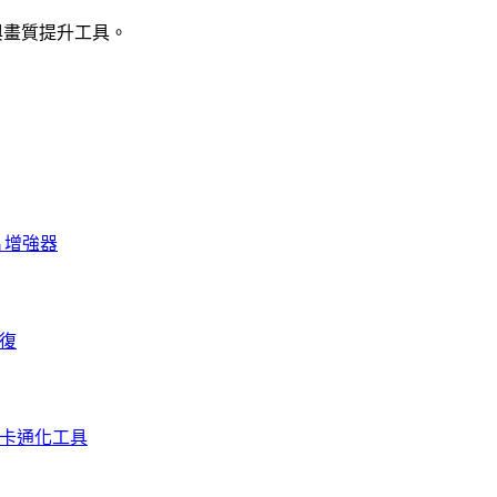
強與畫質提升工具。
照片增強器
修復
I 卡通化工具