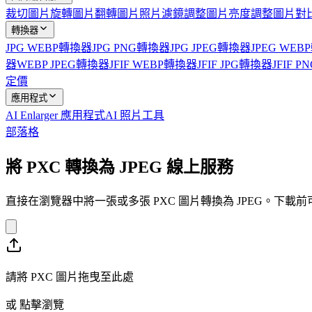
裁切圖片
旋轉圖片
翻轉圖片
照片濾鏡
調整圖片亮度
調整圖片對
轉換器
JPG WEBP轉換器
JPG PNG轉換器
JPG JPEG轉換器
JPEG WE
器
WEBP JPEG轉換器
JFIF WEBP轉換器
JFIF JPG轉換器
JFIF 
定價
應用程式
AI Enlarger 應用程式
AI 照片工具
部落格
將 PXC 轉換為 JPEG 線上服務
直接在瀏覽器中將一張或多張 PXC 圖片轉換為 JPEG。下
請將 PXC 圖片拖曳至此處
或
點擊瀏覽