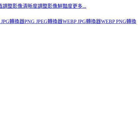
值
調整影像清晰度
調整影像鮮豔度
更多...
 JPG轉換器
PNG JPEG轉換器
WEBP JPG轉換器
WEBP PNG轉換