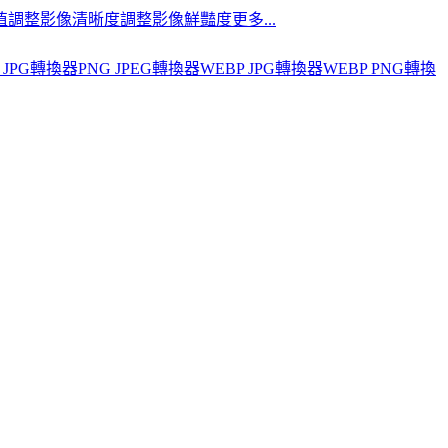
值
調整影像清晰度
調整影像鮮豔度
更多...
 JPG轉換器
PNG JPEG轉換器
WEBP JPG轉換器
WEBP PNG轉換