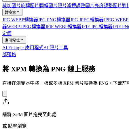
裁切圖片
旋轉圖片
翻轉圖片
照片濾鏡
調整圖片亮度
調整圖片對
轉換器
JPG WEBP轉換器
JPG PNG轉換器
JPG JPEG轉換器
JPEG WE
器
WEBP JPEG轉換器
JFIF WEBP轉換器
JFIF JPG轉換器
JFIF 
定價
應用程式
AI Enlarger 應用程式
AI 照片工具
部落格
將 XPM 轉換為 PNG 線上服務
直接在瀏覽器中將一張或多張 XPM 圖片轉換為 PNG。下
請將 XPM 圖片拖曳至此處
或
點擊瀏覽