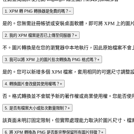
1
.
XPM 轉 PNG 轉換器是免費的嗎？
−
是的。您無需註冊帳號或安裝桌面軟體，即可將 XPM 上的圖片轉
2
.
我的 XPM 檔案是否已上傳至伺服器？
+
不。圖片轉換是在您的瀏覽器中本地執行，因此原始檔案不會上傳至 I
3
.
我可以將 XPM 上的圖片批次轉換為 PNG 格式嗎？
+
是的。您可以新增多個 XPM 檔案，套用相同的可選尺寸調整設
4
.
轉換圖片會改變其使用權嗎？
+
否。格式轉換並不會賦予新的著作權或商業使用權。您能否使用
5
.
是否有檔案大小或批次數量限制？
+
該頁面未明訂固定限制，但實際處理能力取決於圖片尺寸、檔
6
.
將 XPM 轉換為 PNG 是否能完整保留所有圖片特徵？
+