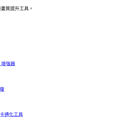
強與畫質提升工具。
照片增強器
修復
I 卡通化工具