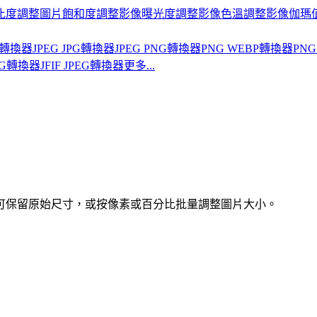
比度
調整圖片飽和度
調整影像曝光度
調整影像色溫
調整影像伽瑪
BP轉換器
JPEG JPG轉換器
JPEG PNG轉換器
PNG WEBP轉換器
PNG
PNG轉換器
JFIF JPEG轉換器
更多...
載前可保留原始尺寸，或按像素或百分比批量調整圖片大小。