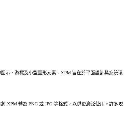
使用者介面中的圖示、游標及小型圖形元素。XPM 旨在於平面設計與系統環
換工具可將 XPM 轉為 PNG 或 JPG 等格式，以供更廣泛使用。許多現